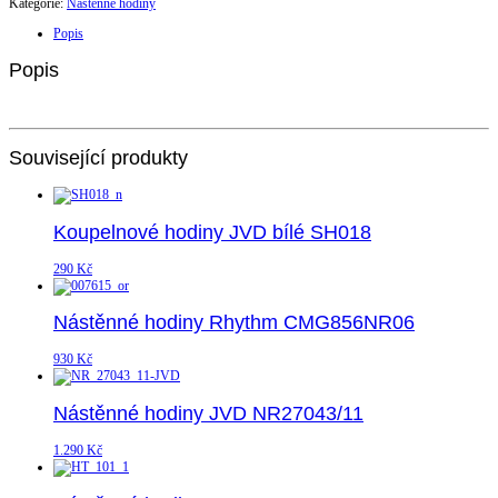
Kategorie:
Nástěnné hodiny
Popis
Popis
Související produkty
Koupelnové hodiny JVD bílé SH018
290
Kč
Nástěnné hodiny Rhythm CMG856NR06
930
Kč
Nástěnné hodiny JVD NR27043/11
1.290
Kč