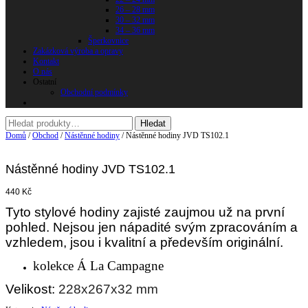
26 – 28 mm
30 – 32 mm
34 – 36 mm
Šperkovnice
Zakázková výroba a opravy
Kontakt
O nás
Ostatní
Obchodní podmínky
Domů
/
Obchod
/
Nástěnné hodiny
/ Nástěnné hodiny JVD TS102.1
Nástěnné hodiny JVD TS102.1
440
Kč
Tyto stylové hodiny zajisté zaujmou už na první
pohled. Nejsou jen nápadité svým zpracováním a
vzhledem, jsou i kvalitní a především originální.
kolekce Á La Campagne
Velikost:
228x267x32 mm