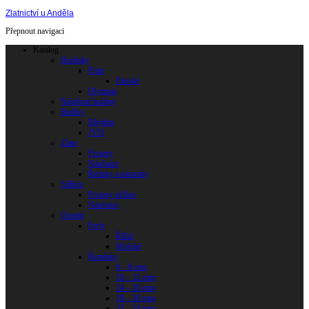
Zlatnictví u Anděla
Přepnout navigaci
Katalog
Hodinky
Prim
Pánské
Olympia
Nástěnné hodiny
Budíky
Rhythm
JVD
Zlato
Prsteny
Náušnice
Řetízky a náramky
Stříbro
Prsteny stříbro
Náušnice
Ostatní
Perly
Říční
Mořské
Řemínky
6 – 8 mm
10 – 12 mm
14 – 16 mm
18 – 20 mm
22 – 24 mm