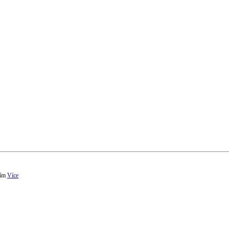
ím
Více