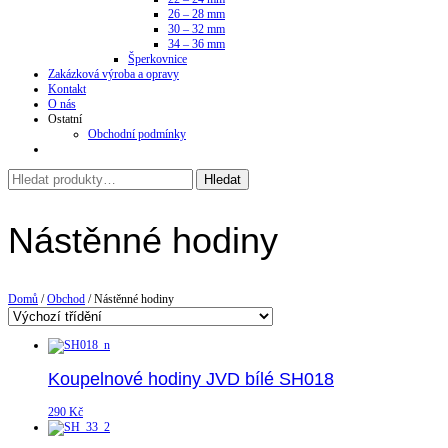
26 – 28 mm
30 – 32 mm
34 – 36 mm
Šperkovnice
Zakázková výroba a opravy
Kontakt
O nás
Ostatní
Obchodní podmínky
Nástěnné hodiny
Domů
/
Obchod
/ Nástěnné hodiny
Koupelnové hodiny JVD bílé SH018
290
Kč