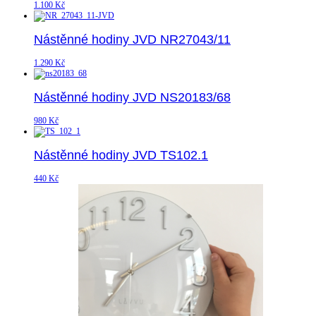
1.100
Kč
Nástěnné hodiny JVD NR27043/11
1.290
Kč
Nástěnné hodiny JVD NS20183/68
980
Kč
Nástěnné hodiny JVD TS102.1
440
Kč