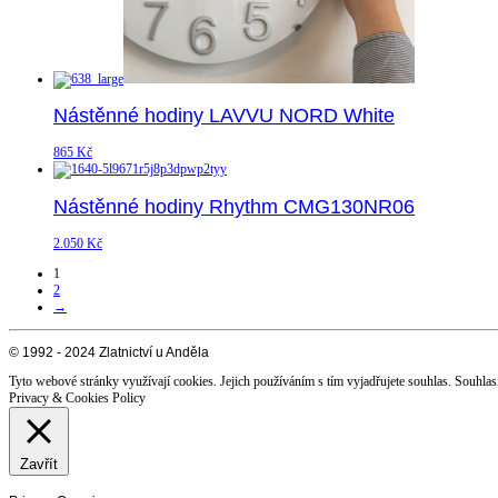
Nástěnné hodiny LAVVU NORD White
865
Kč
Nástěnné hodiny Rhythm CMG130NR06
2.050
Kč
1
2
→
© 1992 - 2024 Zlatnictví u Anděla
Tyto webové stránky využívají cookies. Jejich používáním s tím vyjadřujete souhlas.
Souhlas
Privacy & Cookies Policy
Zavřít