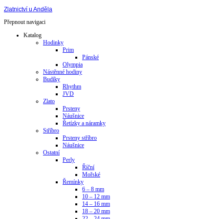
Zlatnictví u Anděla
Přepnout navigaci
Katalog
Hodinky
Prim
Pánské
Olympia
Nástěnné hodiny
Budíky
Rhythm
JVD
Zlato
Prsteny
Náušnice
Řetízky a náramky
Stříbro
Prsteny stříbro
Náušnice
Ostatní
Perly
Říční
Mořské
Řemínky
6 – 8 mm
10 – 12 mm
14 – 16 mm
18 – 20 mm
22 – 24 mm