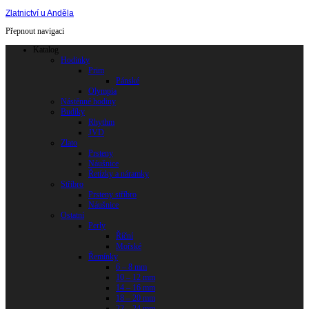
Zlatnictví u Anděla
Přepnout navigaci
Katalog
Hodinky
Prim
Pánské
Olympia
Nástěnné hodiny
Budíky
Rhythm
JVD
Zlato
Prsteny
Náušnice
Řetízky a náramky
Stříbro
Prsteny stříbro
Náušnice
Ostatní
Perly
Říční
Mořské
Řemínky
6 – 8 mm
10 – 12 mm
14 – 16 mm
18 – 20 mm
22 – 24 mm