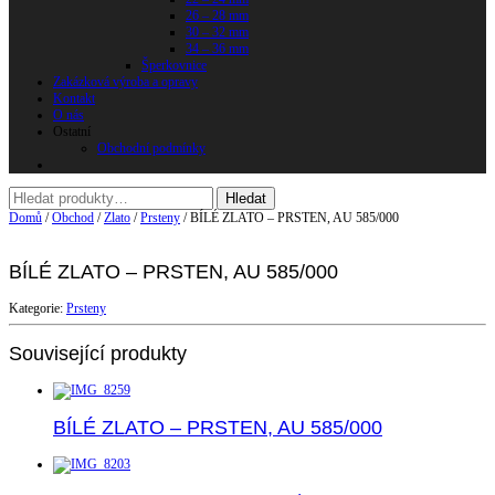
26 – 28 mm
30 – 32 mm
34 – 36 mm
Šperkovnice
Zakázková výroba a opravy
Kontakt
O nás
Ostatní
Obchodní podmínky
Domů
/
Obchod
/
Zlato
/
Prsteny
/ BÍLÉ ZLATO – PRSTEN, AU 585/000
BÍLÉ ZLATO – PRSTEN, AU 585/000
Kategorie:
Prsteny
Související produkty
BÍLÉ ZLATO – PRSTEN, AU 585/000