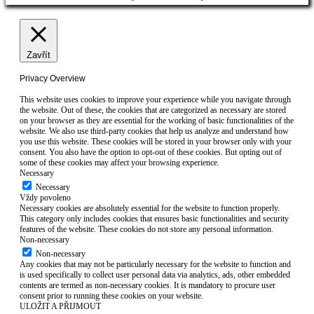
Zavřít
Privacy Overview
This website uses cookies to improve your experience while you navigate through
the website. Out of these, the cookies that are categorized as necessary are stored
on your browser as they are essential for the working of basic functionalities of the
website. We also use third-party cookies that help us analyze and understand how
you use this website. These cookies will be stored in your browser only with your
consent. You also have the option to opt-out of these cookies. But opting out of
some of these cookies may affect your browsing experience.
Necessary
Necessary
Vždy povoleno
Necessary cookies are absolutely essential for the website to function properly.
This category only includes cookies that ensures basic functionalities and security
features of the website. These cookies do not store any personal information.
Non-necessary
Non-necessary
Any cookies that may not be particularly necessary for the website to function and
is used specifically to collect user personal data via analytics, ads, other embedded
contents are termed as non-necessary cookies. It is mandatory to procure user
consent prior to running these cookies on your website.
ULOŽIT A PŘIJMOUT