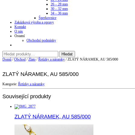
26 – 28 mm
30 – 32 mm
34 – 36 mm
Šperkovnice
Zakázková výroba a opravy
Kontakt
O nás
Ostatní
Obchodní podmínky
Domů
/
Obchod
/
Zlato
/
Řetízky a náramky
/ ZLATÝ NÁRAMEK, AU 585/000
ZLATÝ NÁRAMEK, AU 585/000
Kategorie:
Řetízky a náramky
Související produkty
ZLATÝ NÁRAMEK, AU 585/000