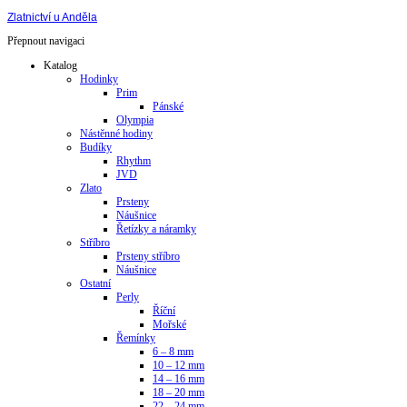
Zlatnictví u Anděla
Přepnout navigaci
Katalog
Hodinky
Prim
Pánské
Olympia
Nástěnné hodiny
Budíky
Rhythm
JVD
Zlato
Prsteny
Náušnice
Řetízky a náramky
Stříbro
Prsteny stříbro
Náušnice
Ostatní
Perly
Říční
Mořské
Řemínky
6 – 8 mm
10 – 12 mm
14 – 16 mm
18 – 20 mm
22 – 24 mm