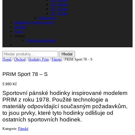
26 – 28 mm
30 – 32 mm
34 – 36 mm
Šperkovnice
Zakázková výroba a opravy
Kontakt
O nás
Ostatní
Obchodní podmínky
Domů
/
Obchod
/
Hodinky Prim
/
Pánské
/ PRIM Sport 78 – S
PRIM Sport 78 – S
5.980
Kč
Sportovní pánské hodinky inspirované modelem
PRIM z roku 1978. Použité technologie a
materiály odpovídající současným požadavkům,
to jsou prvky, které tyto hodinky odlišuje od
ostatních sportovních hodinek.
Kategorie:
Pánské