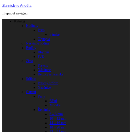
Zlatnictví u Anděla
Přepnout navigaci
Katalog
Hodinky
Prim
Pánské
Olympia
Nástěnné hodiny
Budíky
Rhythm
JVD
Zlato
Prsteny
Náušnice
Řetízky a náramky
Stříbro
Prsteny stříbro
Náušnice
Ostatní
Perly
Říční
Mořské
Řemínky
6 – 8 mm
10 – 12 mm
14 – 16 mm
18 – 20 mm
22 – 24 mm