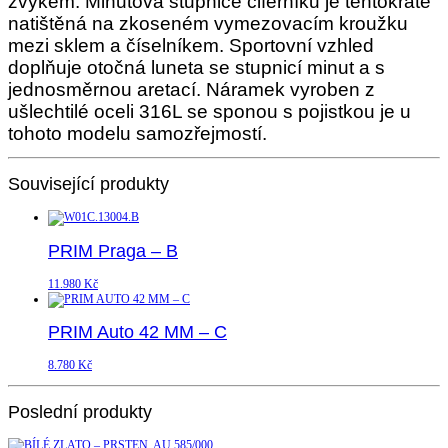
zvykem. Minutová stupnice ciferníku je tentokráte
natištěná na zkoseném vymezovacím kroužku
mezi sklem a číselníkem. Sportovní vzhled
doplňuje otočná luneta se stupnicí minut a s
jednosměrnou aretací. Náramek vyroben z
ušlechtilé oceli 316L se sponou s pojistkou je u
tohoto modelu samozřejmostí.
Související produkty
PRIM Praga – B
11.980
Kč
PRIM Auto 42 MM – C
8.780
Kč
Poslední produkty