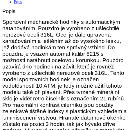
Popis
Popis
Sportovní mechanické hodinky s automatickým
natahováním. Pouzdro je vyrobeno z ušlechtilé
nerezové oceli 316L. Ocel je dále upravena
kartáčováním a leštěním až do vysokého lesku,
jež dodává hodinkám ten správný vzhled. Do
pouzdra je vsazen automat kalibr 8215 s
možností natáhnutí ocelovou korunkou. Pouzdro
uzavírá dno hodinek na závit, které je rovněž
vyrobeno z ušlechtilé nerezové oceli 316L. Tento
model sportovních hodinek je označen
vodotěsností 10 ATM, je tedy možné užití tohoto
modelu také při plavání. Přes tvrzené minerální
sklo je vidět retro číselník s označením 21 rubínů.
Pro maximální kontrast ciferníku jsou použity
zelenkavé tištěné indexy s plastickým vzhledem a
luminiscenční vrstvou. Hranaté datumové okénko
zůstalo na pozici 3 hodin, tak jak bývalo dříve