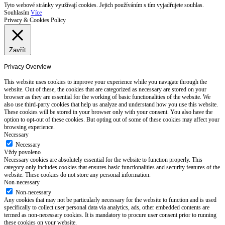
Tyto webové stránky využívají cookies. Jejich používáním s tím vyjadřujete souhlas.
Souhlasím
Více
Privacy & Cookies Policy
Zavřít
Privacy Overview
This website uses cookies to improve your experience while you navigate through the
website. Out of these, the cookies that are categorized as necessary are stored on your
browser as they are essential for the working of basic functionalities of the website. We
also use third-party cookies that help us analyze and understand how you use this website.
These cookies will be stored in your browser only with your consent. You also have the
option to opt-out of these cookies. But opting out of some of these cookies may affect your
browsing experience.
Necessary
Necessary
Vždy povoleno
Necessary cookies are absolutely essential for the website to function properly. This
category only includes cookies that ensures basic functionalities and security features of the
website. These cookies do not store any personal information.
Non-necessary
Non-necessary
Any cookies that may not be particularly necessary for the website to function and is used
specifically to collect user personal data via analytics, ads, other embedded contents are
termed as non-necessary cookies. It is mandatory to procure user consent prior to running
these cookies on your website.