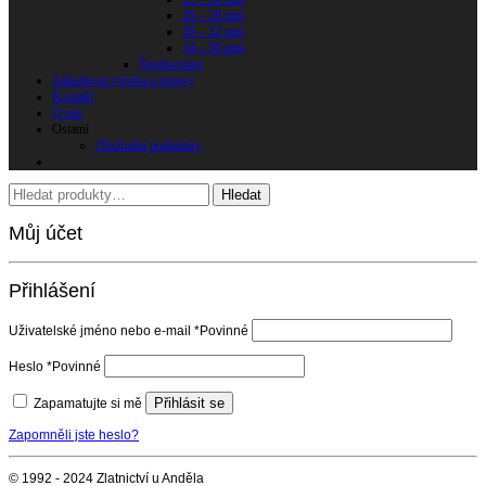
26 – 28 mm
30 – 32 mm
34 – 36 mm
Šperkovnice
Zakázková výroba a opravy
Kontakt
O nás
Ostatní
Obchodní podmínky
Můj účet
Přihlášení
Uživatelské jméno nebo e-mail
*
Povinné
Heslo
*
Povinné
Přihlásit se
Zapamatujte si mě
Zapomněli jste heslo?
© 1992 - 2024 Zlatnictví u Anděla