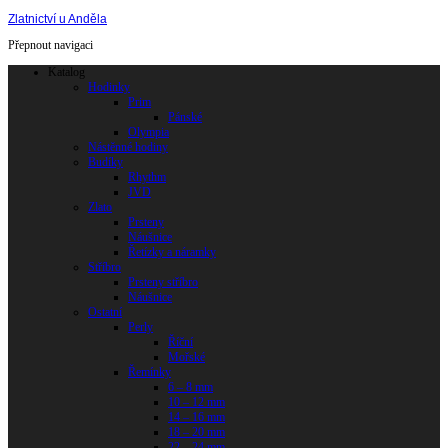
Zlatnictví u Anděla
Přepnout navigaci
Katalog
Hodinky
Prim
Pánské
Olympia
Nástěnné hodiny
Budíky
Rhythm
JVD
Zlato
Prsteny
Náušnice
Řetízky a náramky
Stříbro
Prsteny stříbro
Náušnice
Ostatní
Perly
Říční
Mořské
Řemínky
6 – 8 mm
10 – 12 mm
14 – 16 mm
18 – 20 mm
22 – 24 mm